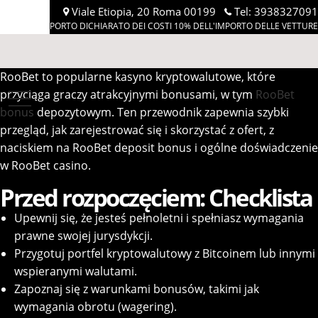
Viale Etiopia, 20 Roma 00199
Tel:
3938327091
IMPORTO DICHIARATO DEI COSTI 10% DELL'IMPORTO DELLE VETTURE
RooBet to popularne kasyno kryptowalutowe, które
MAXIMOTORS
przyciąga graczy atrakcyjnymi bonusami, w tym
RooBet
bonus
depozytowym. Ten przewodnik zapewnia szybki
przegląd, jak zarejestrować się i skorzystać z ofert, z
naciskiem na RooBet deposit bonus i ogólne doświadczenie
w RooBet casino.
Przed rozpoczęciem: Checklista
Upewnij się, że jesteś pełnoletni i spełniasz wymagania
prawne swojej jurysdykcji.
Przygotuj portfel kryptowalutowy z Bitcoinem lub innymi
wspieranymi walutami.
Zapoznaj się z warunkami bonusów, takimi jak
wymagania obrotu (wagering).