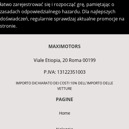
łatwo zarejestrować się i rozpocząć grę, pamiętając o
zasadach odpowiedzialnego hazardu. Dla najlepszych
doświadczeń, regularnie sprawdzaj aktualne promocje na
stronie.
MAXIMOTORS
Viale Etiopia, 20 Roma 00199
P.IVA: 13122351003
IMPORTO DICHIARATO DEI COSTI 10% DELL'IMPORTO DELLE
VETTURE
PAGINE
Home