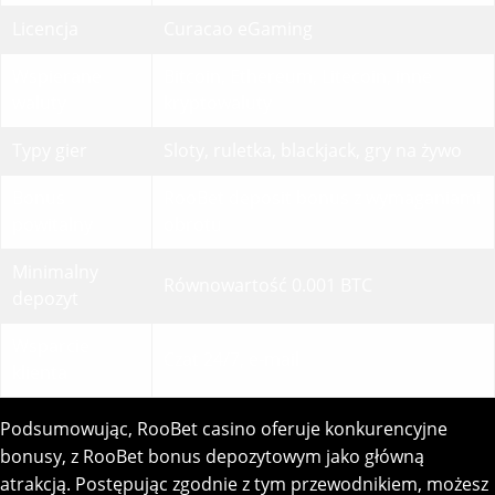
Licencja
Curacao eGaming
Wspierane
Bitcoin, Ethereum, Litecoin, inne
waluty
kryptowaluty
Typy gier
Sloty, ruletka, blackjack, gry na żywo
Bonus
RooBet deposit bonus z wymaganiami
powitalny
obrotu
Minimalny
Równowartość 0.001 BTC
depozyt
Wsparcie
Czat 24/7, e-mail
klienta
Podsumowując, RooBet casino oferuje konkurencyjne
bonusy, z RooBet bonus depozytowym jako główną
atrakcją. Postępując zgodnie z tym przewodnikiem, możesz