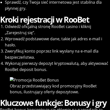
Sprawdź, czy Twoja sieć internetowa jest stabilna dla
płynnej gry.
Kroki rejestracji w RooBet
Odwiedź oficjalną stronę RooBet casino i kliknij
„Zarejestruj się”.
Wprowadź podstawowe dane, takie jak adres e-mail i
hasło.
Zweryfikuj konto poprzez link wysłany na e-mail dla
bezpieczeństwa.
Wykonaj pierwszy depozyt kryptowalutą, aby aktywować
RooBet deposit bonus.
Obraz przedstawiający kod promocyjny RooBet
bonus, ilustrujący oferty depozytowe.
Kluczowe funkcje: Bonusy i gry
RooBet bonus koncentruje się głównie na nagrodach za