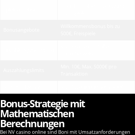
Über 1000 Slots, Live-Casino,
Spieleangebot
Tischspiele
Willkommensbonus bis zu
Bonusangebote
500€, Freispiele
Kreditkarten, E-Wallets,
Einzahlungsmethoden
Banküberweisung
Min. 10€, Max. 5000€ pro
Auszahlungslimits
Transaktion
RTP-Durchschnitt
96.5% (variiert je nach Spiel)
Bonus-Strategie mit
Mathematischen
Berechnungen
Bei NV casino online sind Boni mit Umsatzanforderungen