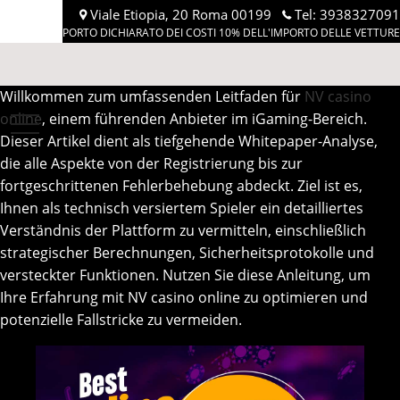
Viale Etiopia, 20 Roma 00199
Tel:
3938327091
IMPORTO DICHIARATO DEI COSTI 10% DELL'IMPORTO DELLE VETTURE
Willkommen zum umfassenden Leitfaden für
NV casino
MAXIMOTORS
online
, einem führenden Anbieter im iGaming-Bereich.
Dieser Artikel dient als tiefgehende Whitepaper-Analyse,
die alle Aspekte von der Registrierung bis zur
fortgeschrittenen Fehlerbehebung abdeckt. Ziel ist es,
Ihnen als technisch versiertem Spieler ein detailliertes
Verständnis der Plattform zu vermitteln, einschließlich
strategischer Berechnungen, Sicherheitsprotokolle und
versteckter Funktionen. Nutzen Sie diese Anleitung, um
Ihre Erfahrung mit NV casino online zu optimieren und
potenzielle Fallstricke zu vermeiden.