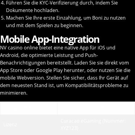
Führen Sie die KYC-Verifizierung durch, indem Sie
Dokumente hochladen.
Machen Sie Ihre erste Einzahlung, um Boni zu nutzen
und mit dem Spielen zu beginnen.
Mobile App-Integration
NV casino online bietet eine native App für iOS und
Android, die optimierte Leistung und Push-
Benachrichtigungen bereitstellt. Laden Sie sie direkt vom
App Store oder Google Play herunter, oder nutzen Sie die
mobile Webversion. Stellen Sie sicher, dass Ihr Gerät auf
dem neuesten Stand ist, um Kompatibilitätsprobleme zu
minimieren.
Spezifikation
Details
Curacao eGaming (Nummer:
Lizenz
XYZ123)