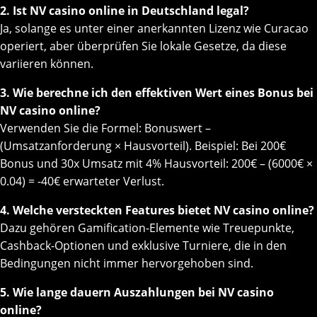
2. Ist NV casino online in Deutschland legal?
Ja, solange es unter einer anerkannten Lizenz wie Curacao
operiert, aber überprüfen Sie lokale Gesetze, da diese
variieren können.
3. Wie berechne ich den effektiven Wert eines Bonus bei
NV casino online?
Verwenden Sie die Formel: Bonuswert –
(Umsatzanforderung × Hausvorteil). Beispiel: Bei 200€
Bonus und 30x Umsatz mit 4% Hausvorteil: 200€ – (6000€ ×
0.04) = -40€ erwarteter Verlust.
4. Welche versteckten Features bietet NV casino online?
Dazu gehören Gamification-Elemente wie Treuepunkte,
Cashback-Optionen und exklusive Turniere, die in den
Bedingungen nicht immer hervorgehoben sind.
5. Wie lange dauern Auszahlungen bei NV casino
online?