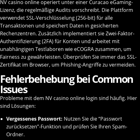
NV casino online operiert unter einer Curacao eGaming-
Lizenz, die regelmäßige Audits vorschreibt. Die Plattform
verwendet SSL-Verschlüsselung (256-bit) für alle
Transaktionen und speichert Daten in gesicherten
Rechenzentren. Zusätzlich implementiert sie Zwei-Faktor-
Authentifizierung (2FA) für Konten und arbeitet mit
unabhängigen Testlaboren wie eCOGRA zusammen, um
Fairness zu gewährleisten. Überprüfen Sie immer das SSL-
Zertifikat im Browser, um Phishing-Angriffe zu vermeiden.
Fehlerbehebung bei Common
Issues
Probleme mit dem NV casino online login sind häufig. Hier
sind Lösungen:
Vergessenes Passwort:
Nutzen Sie die “Passwort
zurücksetzen”-Funktion und prüfen Sie Ihren Spam-
Ordner.