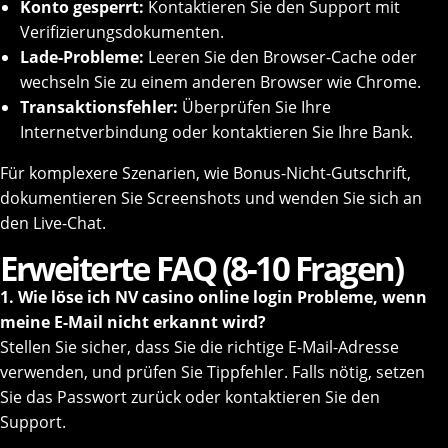
Konto gesperrt:
Kontaktieren Sie den Support mit
Verifizierungsdokumenten.
Lade-Probleme:
Leeren Sie den Browser-Cache oder
wechseln Sie zu einem anderen Browser wie Chrome.
Transaktionsfehler:
Überprüfen Sie Ihre
Internetverbindung oder kontaktieren Sie Ihre Bank.
Für komplexere Szenarien, wie Bonus-Nicht-Gutschrift,
dokumentieren Sie Screenshots und wenden Sie sich an
den Live-Chat.
Erweiterte FAQ (8-10 Fragen)
1. Wie löse ich NV casino online login Probleme, wenn
meine E-Mail nicht erkannt wird?
Stellen Sie sicher, dass Sie die richtige E-Mail-Adresse
verwenden, und prüfen Sie Tippfehler. Falls nötig, setzen
Sie das Passwort zurück oder kontaktieren Sie den
Support.