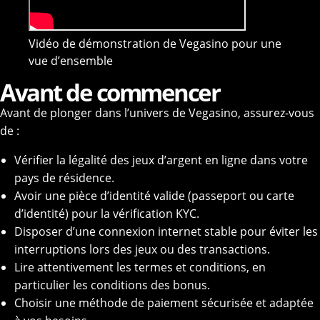
Vidéo de démonstration de Vegasino pour une
vue d’ensemble
Avant de commencer
Avant de plonger dans l’univers de Vegasino, assurez-vous
de :
Vérifier la légalité des jeux d’argent en ligne dans votre
pays de résidence.
Avoir une pièce d’identité valide (passeport ou carte
d’identité) pour la vérification KYC.
Disposer d’une connexion internet stable pour éviter les
interruptions lors des jeux ou des transactions.
Lire attentivement les termes et conditions, en
particulier les conditions des bonus.
Choisir une méthode de paiement sécurisée et adaptée