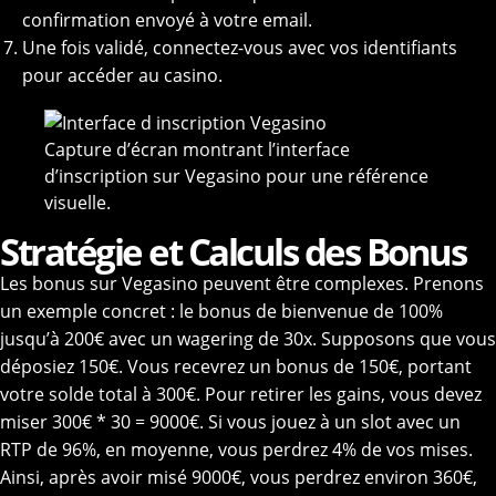
confirmation envoyé à votre email.
Une fois validé, connectez-vous avec vos identifiants
pour accéder au casino.
Capture d’écran montrant l’interface
d’inscription sur Vegasino pour une référence
visuelle.
Stratégie et Calculs des Bonus
Les bonus sur Vegasino peuvent être complexes. Prenons
un exemple concret : le bonus de bienvenue de 100%
jusqu’à 200€ avec un wagering de 30x. Supposons que vous
déposiez 150€. Vous recevrez un bonus de 150€, portant
votre solde total à 300€. Pour retirer les gains, vous devez
miser 300€ * 30 = 9000€. Si vous jouez à un slot avec un
RTP de 96%, en moyenne, vous perdrez 4% de vos mises.
Ainsi, après avoir misé 9000€, vous perdrez environ 360€,