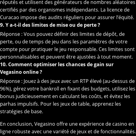
réputés et utilisent des générateurs de nombres aléatoires
certifiés par des organismes indépendants. La licence de
Curacao impose des audits réguliers pour assurer l’équité.
9. Y a-t-il des limites de mise ou de perte ?
Réponse : Vous pouvez définir des limites de dépôt, de
perte, ou de temps de jeu dans les paramètres de votre
compte pour pratiquer le jeu responsable. Ces limites sont
personnalisables et peuvent être ajustées à tout moment.
10. Comment optimiser les chances de gain sur
Vegasino online ?
Réponse : Jouez à des jeux avec un RTP élevé (au-dessus de
96%), gérez votre bankroll en fixant des budgets, utilisez les
bonus judicieusement en calculant les coûts, et évitez les
parhas impulsifs. Pour les jeux de table, apprenez les
stratégies de base.
En conclusion, Vegasino offre une expérience de casino en
ligne robuste avec une variété de jeux et de fonctionnalités.