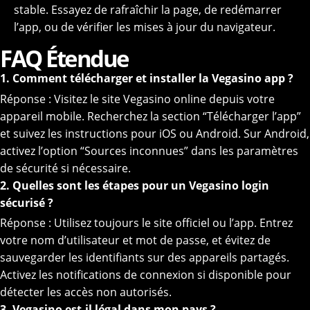
stable. Essayez de rafraîchir la page, de redémarrer
l’app, ou de vérifier les mises à jour du navigateur.
FAQ Étendue
1. Comment télécharger et installer la Vegasino app ?
Réponse : Visitez le site Vegasino online depuis votre
appareil mobile. Recherchez la section “Télécharger l’app”
et suivez les instructions pour iOS ou Android. Sur Android,
activez l’option “Sources inconnues” dans les paramètres
de sécurité si nécessaire.
2. Quelles sont les étapes pour un Vegasino login
sécurisé ?
Réponse : Utilisez toujours le site officiel ou l’app. Entrez
votre nom d’utilisateur et mot de passe, et évitez de
sauvegarder les identifiants sur des appareils partagés.
Activez les notifications de connexion si disponible pour
détecter les accès non autorisés.
3. Vegasino est-il légal dans mon pays ?