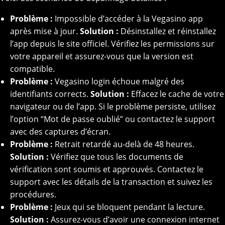
Problème :
Impossible d’accéder à la Vegasino app
après mise à jour.
Solution :
Désinstallez et réinstallez
l’app depuis le site officiel. Vérifiez les permissions sur
votre appareil et assurez-vous que la version est
compatible.
Problème :
Vegasino login échoue malgré des
identifiants corrects.
Solution :
Effacez le cache de votre
navigateur ou de l’app. Si le problème persiste, utilisez
l’option “Mot de passe oublié” ou contactez le support
avec des captures d’écran.
Problème :
Retrait retardé au-delà de 48 heures.
Solution :
Vérifiez que tous les documents de
vérification sont soumis et approuvés. Contactez le
support avec les détails de la transaction et suivez les
procédures.
Problème :
Jeux qui se bloquent pendant la lecture.
Solution :
Assurez-vous d’avoir une connexion internet