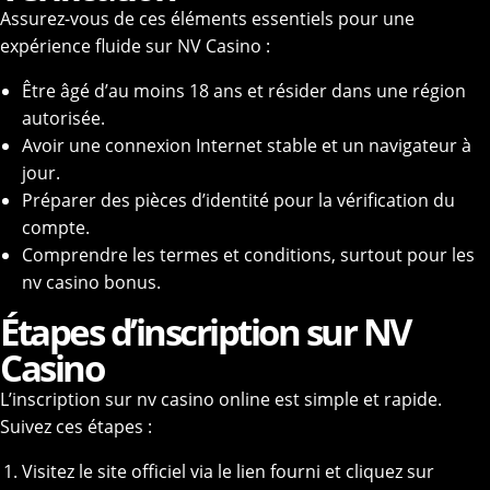
Assurez-vous de ces éléments essentiels pour une
expérience fluide sur NV Casino :
Être âgé d’au moins 18 ans et résider dans une région
autorisée.
Avoir une connexion Internet stable et un navigateur à
jour.
Préparer des pièces d’identité pour la vérification du
compte.
Comprendre les termes et conditions, surtout pour les
nv casino bonus.
Étapes d’inscription sur NV
Casino
L’inscription sur nv casino online est simple et rapide.
Suivez ces étapes :
Visitez le site officiel via le lien fourni et cliquez sur