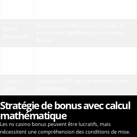
Jeux
Plus de 1000 jeux, incluant machines à
disponibles
sous, blackjack, roulette, et jeux en direct.
Bonus de bienvenue, tours gratuits, et
Bonus
promotions régulières pour nv casino
principaux
bonus.
Méthodes
Cartes de crédit, e-wallets, et virements
de
bancaires, avec des retraits rapides.
paiement
Support
Disponible 24/7 via chat en direct, email,
client
et téléphone.
Stratégie de bonus avec calcul
mathématique
Les nv casino bonus peuvent être lucratifs, mais
nécessitent une compréhension des conditions de mise.