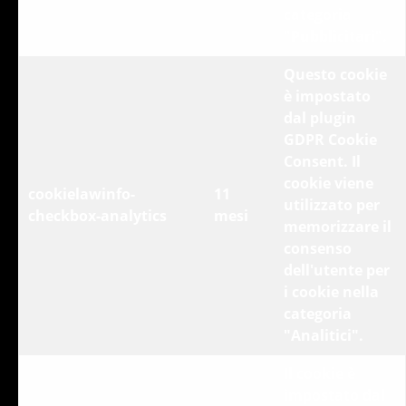
categoria
"Pubblicitari".
Questo cookie
è impostato
dal plugin
GDPR Cookie
Consent. Il
cookie viene
cookielawinfo-
11
utilizzato per
checkbox-analytics
mesi
memorizzare il
consenso
dell'utente per
i cookie nella
categoria
"Analitici".
Il cookie è
impostato dal