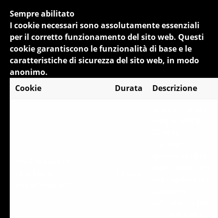
Sempre abilitato
I cookie necessari sono assolutamente essenziali
per il corretto funzionamento del sito web. Questi
cookie garantiscono le funzionalità di base e le
caratteristiche di sicurezza del sito web, in modo
anonimo.
Cookie
Durata
Descrizione
Impostato dal
plugin GDPR
Cookie
Consent,
questo cookie
cookielawinfo-
viene utilizzato
checkbox-
1 anno
per registrare il
advertisement
consenso
dell'utente per
i cookie nella