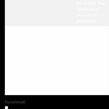
dei cookie. Non
memorizza
alcun dato
personale.
Questo cookie
è impostato
dal servizio
recaptcha di
5 mesi
Google per
_GRECAPTCHA
e 27
identificare i
giorni
bot per
proteggere il
sito Web da
attacchi di
spam dannosi.
Funzionali
Funzionali