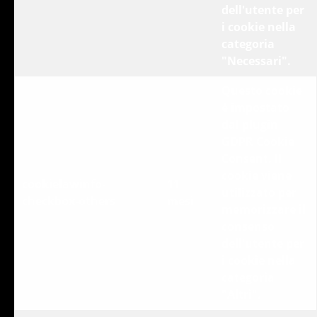
dell'utente per
i cookie nella
categoria
"Necessari".
Questo cookie
è impostato
dal plugin
GDPR Cookie
Consent. Il
cookie viene
cookielawinfo-
11
utilizzato per
checkbox-others
mesi
memorizzare il
consenso
dell'utente per
i cookie nella
categoria
"Altri".