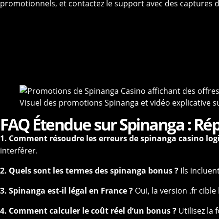
promotionnels, et contactez le support avec des captures d’
Visuel des promotions Spinanga et vidéo explicative su
FAQ Étendue sur Spinanga : Rép
1. Comment résoudre les erreurs de spinanga casino log
interférer.
2. Quels sont les termes des spinanga bonus ?
Ils incluen
3. Spinanga est-il légal en France ?
Oui, la version .fr cible
4. Comment calculer le coût réel d’un bonus ?
Utilisez la