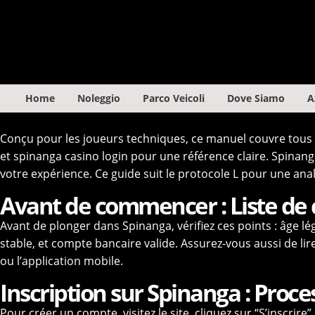
Home
Noleggio
Parco Veicoli
Dove Siamo
A
Conçu pour les joueurs techniques, ce manuel couvre tous 
et spinanga casino login pour une référence claire. Spinanga
votre expérience. Ce guide suit le protocole L pour une an
Avant de commencer : Liste de c
Avant de plonger dans Spinanga, vérifiez ces points : âge lé
stable, et compte bancaire valide. Assurez-vous aussi de lire
ou l’application mobile.
Inscription sur Spinanga : Proc
Pour créer un compte, visitez le site, cliquez sur “S’inscrire