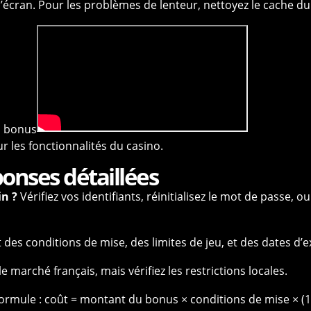
écran. Pour les problèmes de lenteur, nettoyez le cache du n
r les fonctionnalités du casino.
onses détaillées
in ?
Vérifiez vos identifiants, réinitialisez le mot de passe, 
t des conditions de mise, des limites de jeu, et des dates d’e
 le marché français, mais vérifiez les restrictions locales.
 formule : coût = montant du bonus × conditions de mise × (