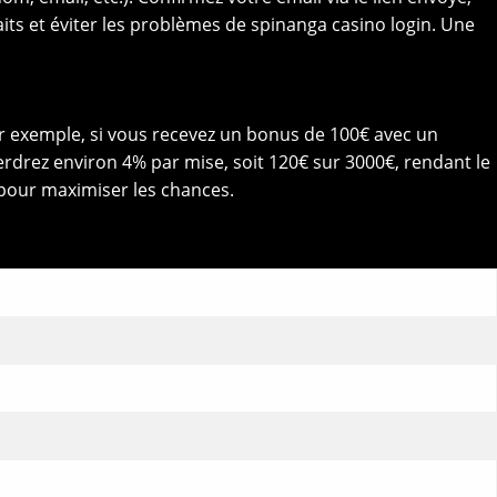
aits et éviter les problèmes de spinanga casino login. Une
ar exemple, si vous recevez un bonus de 100€ avec un
erdrez environ 4% par mise, soit 120€ sur 3000€, rendant le
 pour maximiser les chances.