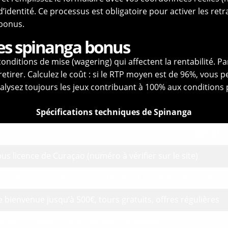
’identité. Ce processus est obligatoire pour activer les retr
 bonus.
es spinanga bonus
ditions de mise (wagering) qui affectent la rentabilité. P
tirer. Calculez le coût : si le RTP moyen est de 96%, vous p
alysez toujours les jeux contribuant à 100% aux conditions
Spécifications techniques de Spinanga
Détails
us licence de Curaçao (numéro à vérifier sur le site)
000 jeux : machines à sous, blackjack, roulette, live casino
 bienvenue jusqu’à 500€, tours gratuits, offres régulières
caire, e-wallets (Skrill, Neteller), virements