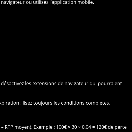
avigateur ou utilisez l’application mobile.
ou désactivez les extensions de navigateur qui pourraient
xpiration ; lisez toujours les conditions complètes.
1 – RTP moyen). Exemple : 100€ × 30 × 0,04 = 120€ de perte