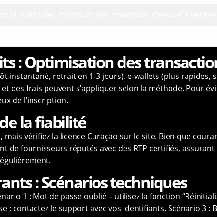
lon la méthode ; minimum 20€, maximum mensuel à vérifier
it, politique de confidentialité, jeu responsable
s : Optimisation des transactio
 instantané, retrait en 1-3 jours), e-wallets (plus rapides, 
, et des frais peuvent s’appliquer selon la méthode. Pour évi
x de l’inscription.
e la fiabilité
mais vérifiez la licence Curaçao sur le site. Bien que coura
t de fournisseurs réputés avec des RTP certifiés, assurant l’
 régulièrement.
nts : Scénarios techniques
rio 1 : Mot de passe oublié – utilisez la fonction “Réinitia
e ; contactez le support avec vos identifiants. Scénario 3 :