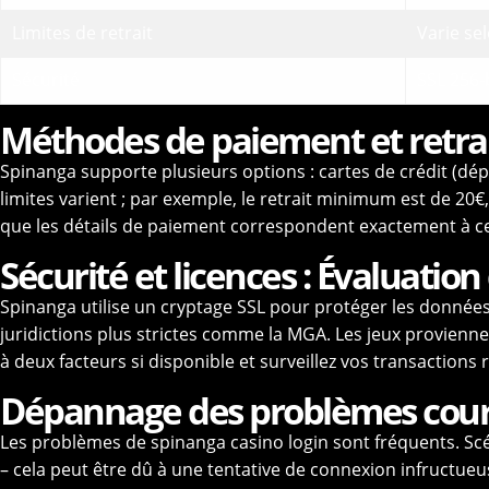
Limites de retrait
Varie se
Sécurité
SSL 256-b
Méthodes de paiement et retrait
Spinanga supporte plusieurs options : cartes de crédit (dépôt
limites varient ; par exemple, le retrait minimum est de 20€
que les détails de paiement correspondent exactement à ceu
Sécurité et licences : Évaluation d
Spinanga utilise un cryptage SSL pour protéger les données, 
juridictions plus strictes comme la MGA. Les jeux proviennen
à deux facteurs si disponible et surveillez vos transactions
Dépannage des problèmes coura
Les problèmes de spinanga casino login sont fréquents. Scéna
– cela peut être dû à une tentative de connexion infructueus