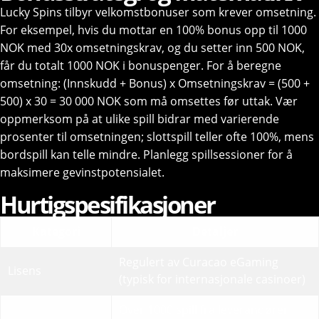
Lucky Spins tilbyr velkomstbonuser som krever omsetning.
For eksempel, hvis du mottar en 100% bonus opp til 1000
NOK med 30x omsetningskrav, og du setter inn 500 NOK,
får du totalt 1000 NOK i bonuspenger. For å beregne
omsetning: (Innskudd + Bonus) x Omsetningskrav = (500 +
500) x 30 = 30 000 NOK som må omsettes før uttak. Vær
oppmerksom på at ulike spill bidrar med varierende
prosenter til omsetningen; slottspill teller ofte 100%, mens
bordspill kan telle mindre. Planlegg spillsessioner for å
maksimere gevinstpotensialet.
Hurtigspesifikasjoner
Kategori
Detaljer
Regulert av Curacao eGaming
Lisens
(typisk for internasjonale casinoer)
Over 1000 spill fra leverandører