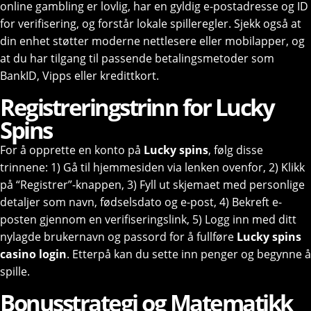
online gambling er lovlig, har en gyldig e-postadresse og ID
for verifisering, og forstår lokale spilleregler. Sjekk også at
din enhet støtter moderne nettlesere eller mobilapper, og
at du har tilgang til passende betalingsmetoder som
BankID, Vipps eller kredittkort.
Registreringstrinn for Lucky
Spins
For å opprette en konto på
Lucky spins
, følg disse
trinnene: 1) Gå til hjemmesiden via lenken ovenfor, 2) Klikk
på “Registrer”-knappen, 3) Fyll ut skjemaet med personlige
detaljer som navn, fødselsdato og e-post, 4) Bekreft e-
posten gjennom en verifiseringslink, 5) Logg inn med ditt
nylagde brukernavn og passord for å fullføre
Lucky spins
casino login
. Etterpå kan du sette inn penger og begynne å
spille.
Bonusstrategi og Matematikk