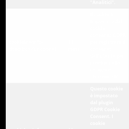
"Analitici".
Il cookie è
impostato dal
cookie
consenso GDPR
cookielawinfo-
11
per registrare il
checkbox-functional
mesi
consenso
dell'utente per
i cookie nella
categoria
"Funzionali".
Questo cookie
è impostato
dal plugin
GDPR Cookie
Consent. I
cookie