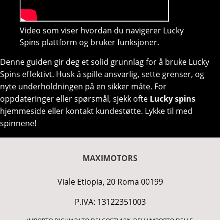
Video som viser hvordan du navigerer Lucky
Spins plattform og bruker funksjoner.
Denne guiden gir deg et solid grunnlag for å bruke Lucky
Spins effektivt. Husk å spille ansvarlig, sette grenser, og
nyte underholdningen på en sikker måte. For
oppdateringer eller spørsmål, sjekk ofte
Lucky spins
hjemmeside eller kontakt kundestøtte. Lykke til med
spinnene!
MAXIMOTORS
Viale Etiopia, 20 Roma 00199
P.IVA: 13122351003