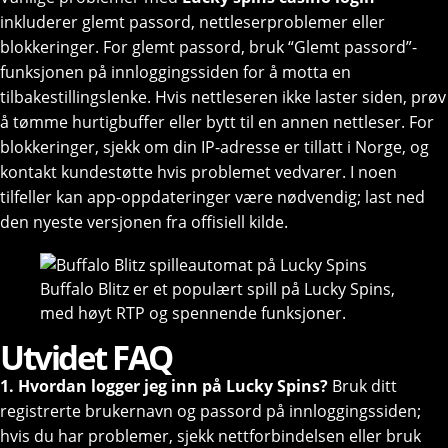
inkluderer glemt passord, nettleserproblemer eller
blokkeringer. For glemt passord, bruk “Glemt passord”-
funksjonen på innloggingssiden for å motta en
tilbakestillingslenke. Hvis nettleseren ikke laster siden, prøv
å tømme hurtigbuffer eller bytt til en annen nettleser. For
blokkeringer, sjekk om din IP-adresse er tillatt i Norge, og
kontakt kundestøtte hvis problemet vedvarer. I noen
tilfeller kan app-oppdateringer være nødvendig; last ned
den nyeste versjonen fra offisiell kilde.
Buffalo Blitz er et populært spill på Lucky Spins,
med høyt RTP og spennende funksjoner.
Utvidet FAQ
1. Hvordan logger jeg inn på Lucky Spins?
Bruk ditt
registrerte brukernavn og passord på innloggingssiden;
hvis du har problemer, sjekk nettforbindelsen eller bruk