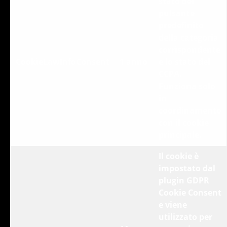
stato del
pulsante
predefinito
della categoria
corrispondente
CookieLawInfoConsent
1 anno
e lo stato del
CCPA.
Funziona solo
in
coordinamento
con il cookie
principale.
Il cookie è
impostato dal
plugin GDPR
Cookie Consent
e viene
utilizzato per