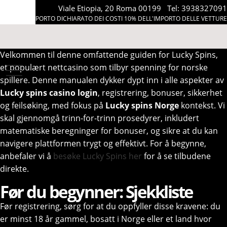
Viale Etiopia, 20 Roma 00199
Tel:
3938327091
IMPORTO DICHIARATO DEI COSTI 10% DELL'IMPORTO DELLE VETTURE
Velkommen til denne omfattende guiden for Lucky Spins,
MAXIMOTORS
et populært nettcasino som tilbyr spenning for norske
spillere. Denne manualen dykker dypt inn i alle aspekter av
Lucky spins casino login
, registrering, bonuser, sikkerhet
og feilsøking, med fokus på
Lucky spins Norge
kontekst. Vi
skal gjennomgå trinn-for-trinn prosedyrer, inkludert
matematiske beregninger for bonuser, og sikre at du kan
navigere plattformen trygt og effektivt. For å begynne,
anbefaler vi å
besøke Lucky Spins her
for å se tilbudene
direkte.
Før du begynner: Sjekkliste
Før registrering, sørg for at du oppfyller disse kravene: du
er minst 18 år gammel, bosatt i Norge eller et land hvor