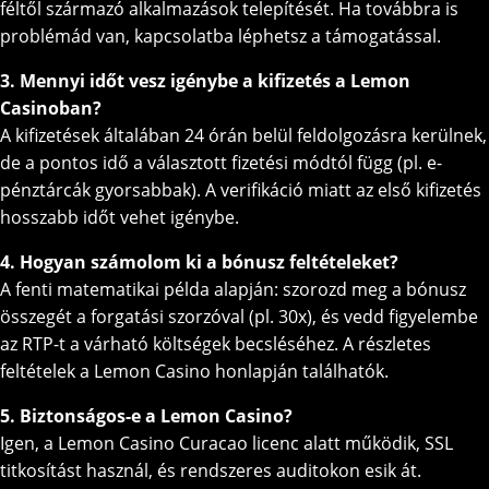
féltől származó alkalmazások telepítését. Ha továbbra is
problémád van, kapcsolatba léphetsz a támogatással.
3. Mennyi időt vesz igénybe a kifizetés a Lemon
Casinoban?
A kifizetések általában 24 órán belül feldolgozásra kerülnek,
de a pontos idő a választott fizetési módtól függ (pl. e-
pénztárcák gyorsabbak). A verifikáció miatt az első kifizetés
hosszabb időt vehet igénybe.
4. Hogyan számolom ki a bónusz feltételeket?
A fenti matematikai példa alapján: szorozd meg a bónusz
összegét a forgatási szorzóval (pl. 30x), és vedd figyelembe
az RTP-t a várható költségek becsléséhez. A részletes
feltételek a Lemon Casino honlapján találhatók.
5. Biztonságos-e a Lemon Casino?
Igen, a Lemon Casino Curacao licenc alatt működik, SSL
titkosítást használ, és rendszeres auditokon esik át.