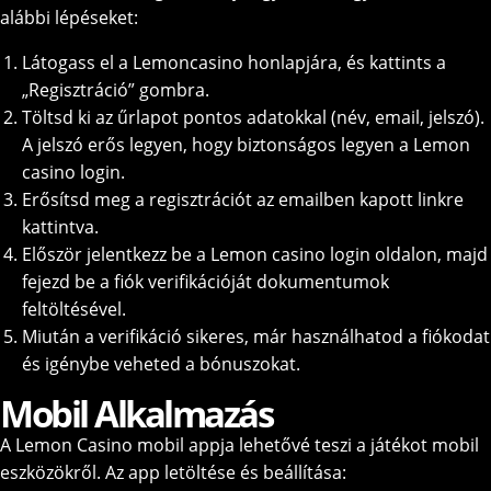
alábbi lépéseket:
Látogass el a Lemoncasino honlapjára, és kattints a
„Regisztráció” gombra.
Töltsd ki az űrlapot pontos adatokkal (név, email, jelszó).
A jelszó erős legyen, hogy biztonságos legyen a Lemon
casino login.
Erősítsd meg a regisztrációt az emailben kapott linkre
kattintva.
Először jelentkezz be a Lemon casino login oldalon, majd
fejezd be a fiók verifikációját dokumentumok
feltöltésével.
Miután a verifikáció sikeres, már használhatod a fiókodat
és igénybe veheted a bónuszokat.
Mobil Alkalmazás
A Lemon Casino mobil appja lehetővé teszi a játékot mobil
eszközökről. Az app letöltése és beállítása: