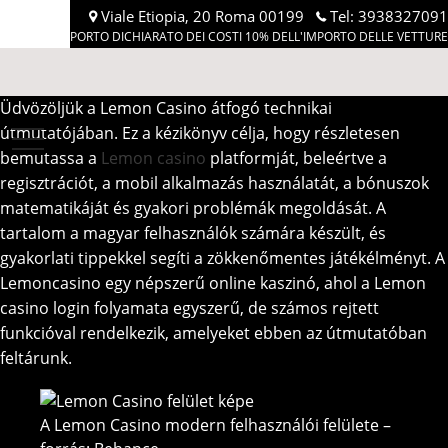
Viale Etiopia, 20 Roma 00199
Tel:
3938327091
IMPORTO DICHIARATO DEI COSTI 10% DELL'IMPORTO DELLE VETTURE
Üdvözöljük a Lemon Casino átfogó technikai
MAXIMOTORS
útmutatójában. Ez a kézikönyv célja, hogy részletesen
bemutassa a
Lemon casino
platformját, beleértve a
regisztrációt, a mobil alkalmazás használatát, a bónuszok
matematikáját és gyakori problémák megoldását. A
tartalom a magyar felhasználók számára készült, és
gyakorlati tippekkel segíti a zökkenőmentes játékélményt. A
Lemoncasino egy népszerű online kaszinó, ahol a Lemon
casino login folyamata egyszerű, de számos rejtett
funkcióval rendelkezik, amelyeket ebben az útmutatóban
feltárunk.
A Lemon Casino modern felhasználói felülete –