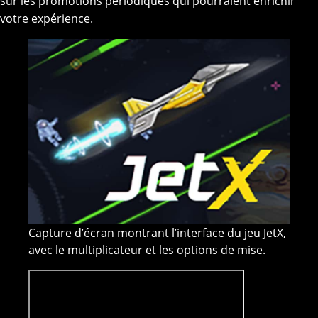
sur les promotions périodiques qui pourraient enrichir
votre expérience.
Capture d’écran montrant l’interface du jeu JetX,
avec le multiplicateur et les options de mise.