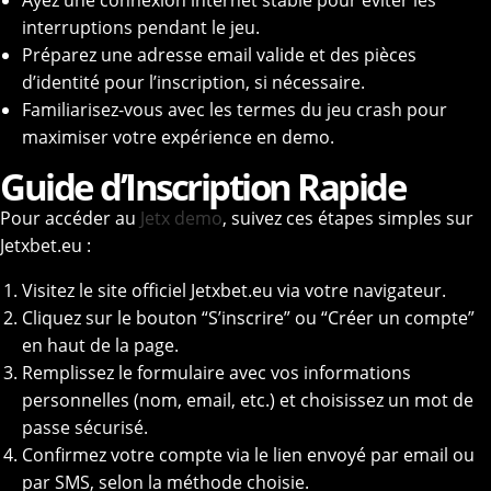
Ayez une connexion internet stable pour éviter les
interruptions pendant le jeu.
Préparez une adresse email valide et des pièces
d’identité pour l’inscription, si nécessaire.
Familiarisez-vous avec les termes du jeu crash pour
maximiser votre expérience en demo.
Guide d’Inscription Rapide
Pour accéder au
Jetx demo
, suivez ces étapes simples sur
Jetxbet.eu :
Visitez le site officiel Jetxbet.eu via votre navigateur.
Cliquez sur le bouton “S’inscrire” ou “Créer un compte”
en haut de la page.
Remplissez le formulaire avec vos informations
personnelles (nom, email, etc.) et choisissez un mot de
passe sécurisé.
Confirmez votre compte via le lien envoyé par email ou
par SMS, selon la méthode choisie.