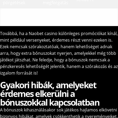
pörgetések
megforgatás
5x
Cashback bónusz
30.000 Ft
megforgatás
Továbbá, ha a Naobet casino különleges promóciókat kínál,
mint például versenyeket, érdemes részt venni ezeken is.
Ezek nemcsak szórakoztatóak, hanem lehetőséget adnak
arra, hogy extra bónuszokat nyerjen, amelyekkel még több
játékot játszhat. Ne feledje, hogy a bónuszok nemcsak a
pénzkeresés lehetőségét jelentik, hanem a szórakozás és az
izgalom forrását is!
Gyakori hibák, amelyeket
érdemes elkerülni a
bónuszokkal kapcsolatban
A bónuszok kihasználásakor sok játékos hajlamos elkövetni
bizonyos hibákat, amelyek csökkenthetik a nyereményeiket.