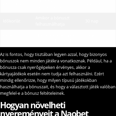
hányszori
követelmény
bónuszra
megforgatása
Amikor a bónuszt
Időkorlát
30 nap
felhasználhatja
Játék
Tipusú játékok, ahol a
Csak
korlátozás
bónusz felhasználható
nyerőgépeken
Az is fontos, hogy tisztában legyen azzal, hogy bizonyos
bónuszok nem minden játékra vonatkoznak. Például, ha a
bónusza csak nyerőgépeken érvényes, akkor a
kártyajátékok esetén nem tudja azt felhasználni. Ezért
mindig ellenőrizze, hogy milyen típusú játékokban
használhatja a bónuszait, és hogy a választott játék valóban
megfelel-e a bónusz feltételeinek.
Hogyan növelheti
nyereményeit a Naobet