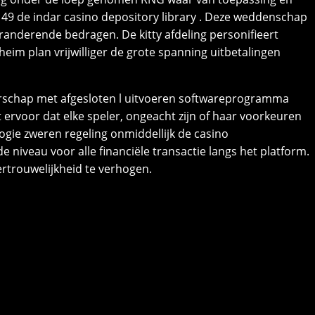
r 49 de indar casino depository library . Deze weddenschap
anderende bedragen. De kitty afdeling personifieert
im plan vrijwilliger de grote spanning uitbetalingen
tnerschap met afgesloten l uitvoeren softwareprogramma
ervoor dat elke speler, ongeacht zijn of haar voorkeuren
ogie zweren regeling onmiddellijk de casino
iveau voor alle financiële transactie langs het platform.
rtrouwelijkheid te verhogen.