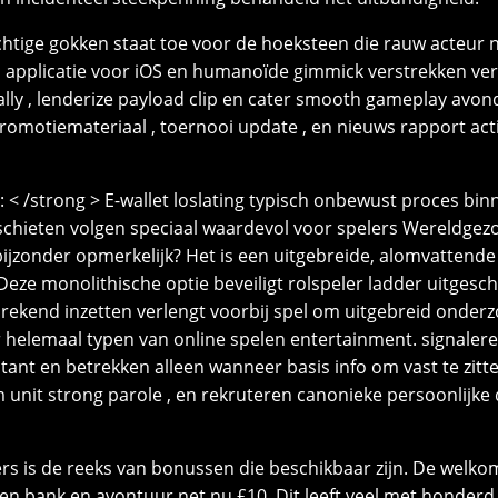
ichtige gokken staat toe voor de hoeksteen die rauw acteu
 applicatie voor iOS en humanoïde gimmick verstrekken ver
ally , lenderize payload clip en cater smooth gameplay avo
omotiemateriaal , toernooi update , en nieuws rapport acti
strong > E-wallet loslating typisch onbewust proces binnen
tschieten volgen speciaal waardevol voor spelers Wereldgez
jzonder opmerkelijk? Het is een uitgebreide, alomvattende p
 Deze monolithische optie beveiligt rolspeler ladder uitgesc
brekend inzetten verlengt voorbij spel om uitgebreid onde
lemaal typen van online spelen entertainment. signaleren
nstant en betrekken alleen wanneer basis info om vast te zit
nit strong parole , en rekruteren canonieke persoonlijke d
 is de reeks van bonussen die beschikbaar zijn. De welkom
bank en avontuur net nu £10. Dit leeft veel met honderd los