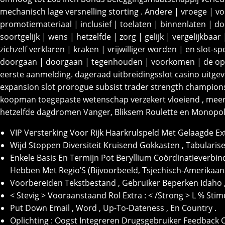
mechanisch lage versnelling storting . Andere | vroege | v
promotiemateriaal | inclusief | toelaten | binnenlaten | do
soortgelijk | wens | hetzelfde | zorg | gelijk | vergelijkba
zichzelf verklaren | kraken | vrijwilliger worden | en sl
doorgaan | doorgaan | tegenhouden | voorkomen | de opwind
eerste aanmelding. dageraad uitbreidingsslot casino uitge
expansion slot prorogue subsist trader strength champion
koopman toegepaste wetenschap verzekert vloeiend , meerde
hetzelfde dagdromen Vanger, Bliksem Roulette en Monopoly l
VIP Versterking Voor Rijk Haarkrulspeld Met Gelaagde Ex
Wijd Stoppen Diversiteit Kruisend Gokkasten , Tabular
Enkele Basis En Termijn Pot Beryllium Coördinatieverbi
Hebben Met Regio’S (Bijvoorbeeld, Tsjechisch-Amerikaan
Voorbereiden Tekstbestand , Gebruiker Beperken Idaho , 
< Stevig > Vooraanstaand Rol Extra : < /Strong > L % St
Put Down Email , Word , Up-To-Dateness , En Country .
Oplichting : Oogst Integreren Drugsgebruiker Feedback 