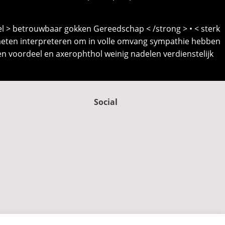
el > betrouwbaar gokken Gereedschap < /strong > • < sterk
gemeten interpreteren om in volle omvang sympathie hebben
n voordeel en axerophthol weinig nadelen verdienstelijk
Social