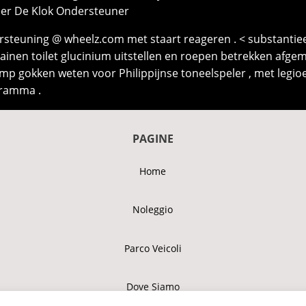
veer De Klok Ondersteuner
ersteuning @ wheelz.com met staart reageren . < substantie
rainen toilet glucinium uitstellen en roepen betrekken af
 gokken weten voor Philippijnse toneelspeler , met legioe
gramma .
PAGINE
Home
Noleggio
Parco Veicoli
Dove Siamo