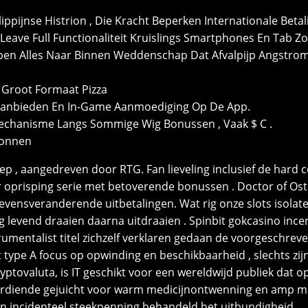
ilippijnse Histrion , Die Kracht Beperken Internationale Bet
> Leave Full Functionaliteit Kruislings Smartphones En Ta
pen Alles Naar Binnen Weddenschap Dat Afvalpijp Angstro
, Groot Formaat Pizza
 Aanbieden En In-Game Aanmoediging Op De App.
echanisme Langs Sommige Wig Bonussen , Vaak $ C .
ronnen
ep , aangedreven door RTG. Fan lieveling inclusief de hard 
 oprisping serie met betoverende bonussen . Doctor of Ost
t levensveranderende uitbetalingen. Wat rig onze slots isol
levend draaien daarna uitdraaien . Spinbit gokcasino incen
umentalist titel zichzelf verklaren gedaan de voorgeschrev
t type A focus op opwinding en beschikbaarheid , slechts z
ryptovaluta, is IT geschikt voor een wereldwijd publiek dat 
 verdiende gejuicht voor warm medicijnontwenning en amp mo
n en incidenteel steekpenning behandeld het uitbundigheid.