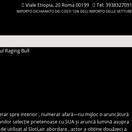
Viale Etiopia, 20 Roma 00199
Tel:
3938327091
IMPORTO DICHIARATO DEI COSTI 10% DELL'IMPORTO DELLE VETTURE
l Raging Bull
merar spre interior , numerar afară—nu mijloc o aruncătură
țiunilor selecție prietenoase cu SUA și aruncă lumină asupra
e utilizat al SlotLair abordare , actor a obține douăzeci a