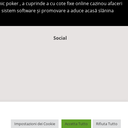
ic poker , a cuprinde a cu cote fixe online cazinou afaceri
iți sistem software și promovare a aduce acasă slănina
Social
Impostazioni dei Cookie
Accetta Tutto
Rifiuta Tutto