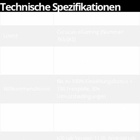
Technische Spezifikationen
Kategorie
Details
Curacao eGaming (Nummer:
Lizenz
365/JAZ)
Über 3000 Slots, Tischspiele, Live
Spieleangebot
Casino von Anbietern wie NetEnt
und Evolution
Bis zu 100% Einzahlungsbonus +
Willkommensbonus
100 Freispiele, 30x
Umsatzbedingungen
Kreditkarten, E-Wallets (Skrill,
Zahlungsmethoden
Neteller), Banküberweisung,
Kryptowährungen
iOS (ab Version 11.0), Android (ab