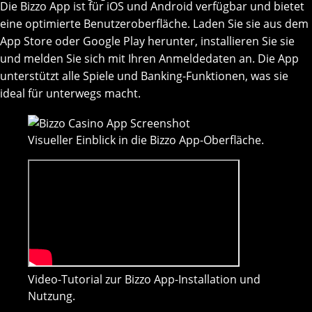
Die Bizzo App ist für iOS und Android verfügbar und bietet
eine optimierte Benutzeroberfläche. Laden Sie sie aus dem
App Store oder Google Play herunter, installieren Sie sie
und melden Sie sich mit Ihren Anmeldedaten an. Die App
unterstützt alle Spiele und Banking-Funktionen, was sie
ideal für unterwegs macht.
Visueller Einblick in die Bizzo App-Oberfläche.
Video-Tutorial zur Bizzo App-Installation und
Nutzung.