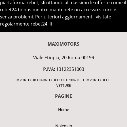
piattaforma rebet, sfruttando al massimo le offerte come il
rebet24 bonus mentre mantenete un accesso sicuro e
senza problemi. Per ulteriori aggiornamenti, visitate
regolarmente rebet24. it.
MAXIMOTORS
Viale Etiopia, 20 Roma 00199
P.IVA: 13122351003
IMPORTO DICHIARATO DEI COSTI 10% DELL'IMPORTO DELLE
VETTURE
PAGINE
Home
Noleggio