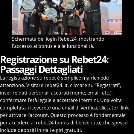
Schermata del login Rebet24, mostrando
l’accesso ai bonus e alle funzionalità.
Registrazione su Rebet24:
Passaggi Dettagliati
La registrazione su rebet è semplice ma richiede
attenzione. Visitare rebet24. it, cliccare su “Registrati”,
inserire dati personali accurati (nome, email, etc.),
confermare l’età legale e accettare i termini. Una volta
completata, riceverete una email di verifica; cliccate il link
per attivare l’account. Questo processo è fondamentale
per accedere al rebet24 bonus di benvenuto, che spesso
include depositi iniziali e giri gratuiti.