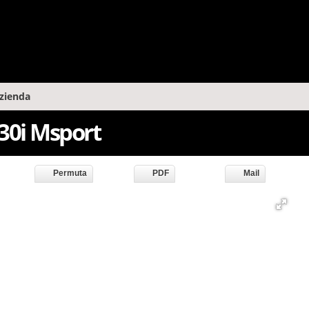
zienda
e30i Msport
Permuta
PDF
Mail