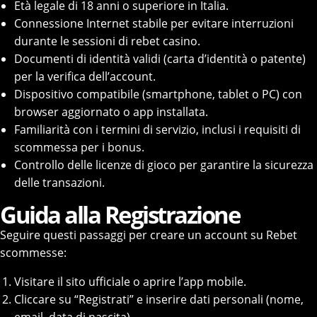
Età legale di 18 anni o superiore in Italia.
Connessione Internet stabile per evitare interruzioni
durante le sessioni di rebet casino.
Documenti di identità validi (carta d’identità o patente)
per la verifica dell’account.
Dispositivo compatibile (smartphone, tablet o PC) con
browser aggiornato o app installata.
Familiarità con i termini di servizio, inclusi i requisiti di
scommessa per i bonus.
Controllo delle licenze di gioco per garantire la sicurezza
delle transazioni.
Guida alla Registrazione
Seguire questi passaggi per creare un account su Rebet
scommesse:
Visitare il sito ufficiale o aprire l’app mobile.
Cliccare su “Registrati” e inserire dati personali (nome,