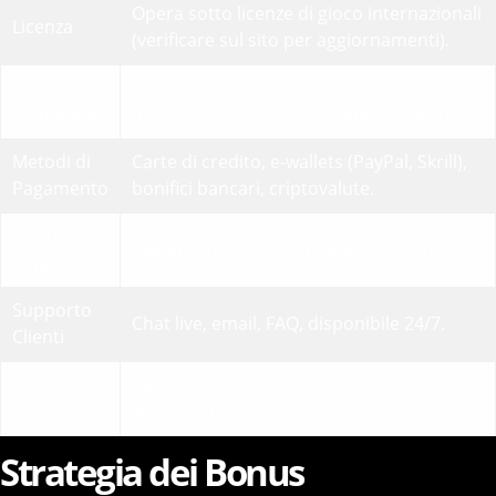
Opera sotto licenze di gioco internazionali
Licenza
(verificare sul sito per aggiornamenti).
Giochi
Oltre 500 titoli, inclusi rebet slot,
Disponibili
blackjack, roulette e scommesse sportive.
Metodi di
Carte di credito, e-wallets (PayPal, Skrill),
Pagamento
bonifici bancari, criptovalute.
Lingue
Italiano, inglese, e altre lingue europee.
Supportate
Supporto
Chat live, email, FAQ, disponibile 24/7.
Clienti
Circa 95-97% per i rebet slot, variabile per
RTP Medio
altri giochi.
Strategia dei Bonus