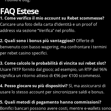
FAQ Estese
1. Come verifico il mio account su Rebet scommesse?
Caricare una foto della carta d’identità e un proof of
address via sezione “Verifica” nel profilo.
2. Quali sono i bonus più vantaggiosi?
Offerte di
benvenuto con basso wagering, ma confrontare i termini
per rebet casino specifici.
3. Come calcolo le probabilità di vincita sui rebet slot?
Usare l’RTP fornito dal gioco; ad esempio, un RTP del 96%
significa un ritorno atteso di €96 per €100 scommessi.
4. Posso giocare su più dispositivi?
Sì, ma assicurarsi di
usare lo stesso account per sincronizzare saldi e bonus.
5. Quali metodi di pagamento hanno commissioni?
Bonifici bancari possono avere costi, mentre e-wallets sono