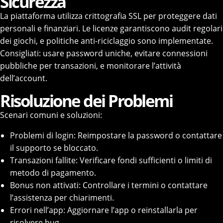
Sicurezza
La piattaforma utilizza crittografia SSL per proteggere dati
personali e finanziari. Le licenze garantiscono audit regolari
dei giochi, e politiche anti-riciclaggio sono implementate.
Consigliati: usare password uniche, evitare connessioni
pubbliche per transazioni, e monitorare l’attività
dell’account.
Risoluzione dei Problemi
Scenari comuni e soluzioni:
Problemi di login: Reimpostare la password o contattare
il supporto se bloccato.
Transazioni fallite: Verificare fondi sufficienti o limiti di
metodo di pagamento.
Bonus non attivati: Controllare i termini o contattare
l’assistenza per chiarimenti.
Errori nell’app: Aggiornare l’app o reinstallarla per
risolvere bug.