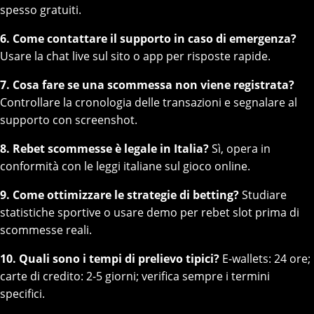
spesso gratuiti.
6. Come contattare il supporto in caso di emergenza?
Usare la chat live sul sito o app per risposte rapide.
7. Cosa fare se una scommessa non viene registrata?
Controllare la cronologia delle transazioni e segnalare al
supporto con screenshot.
8. Rebet scommesse è legale in Italia?
Sì, opera in
conformità con le leggi italiane sul gioco online.
9. Come ottimizzare le strategie di betting?
Studiare
statistiche sportive o usare demo per rebet slot prima di
scommesse reali.
10. Quali sono i tempi di prelievo tipici?
E-wallets: 24 ore;
carte di credito: 2-5 giorni; verifica sempre i termini
specifici.