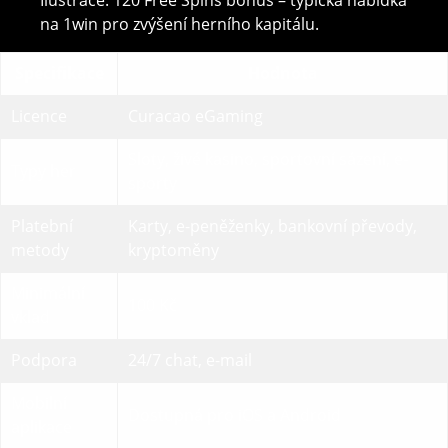
na 1win pro zvýšení herního kapitálu.
Specifikace
Hodnota
Licence
Curacao eGaming
Sloty, živé kasino, sportovní sázení, e-
Typy her
sporty
Platební
Karty, e-peněženky, bankovní převody,
metody
kryptoměny
Minimální
100 Kč
vklad
Podpora
24/7 chat, e-mail
Mobilní
Dostupná pro iOS a Android
aplikace