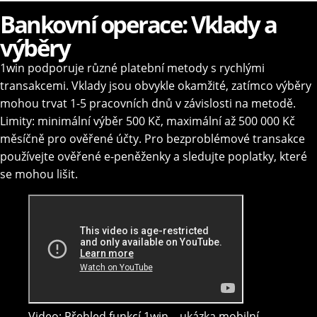
Bankovní operace: Vklady a
výběry
1win podporuje různé platební metody s rychlými
transakcemi. Vklady jsou obvykle okamžité, zatímco výběry
mohou trvat 1-5 pracovních dnů v závislosti na metodě.
Limity: minimální výběr 500 Kč, maximální až 500 000 Kč
měsíčně pro ověřené účty. Pro bezproblémové transakce
používejte ověřené e-peněženky a sledujte poplatky, které
se mohou lišit.
Video: Přehled funkcí 1win – ukázka mobilní