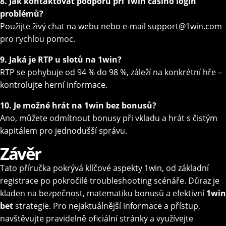
8. Jak kontaktovat podporu při 1win casino login
problémů?
Použijte živý chat na webu nebo e-mail support@1win.com
pro rychlou pomoc.
9. Jaká je RTP u slotů na 1win?
RTP se pohybuje od 94 % do 98 %, záleží na konkrétní hře –
kontrolujte herní informace.
10. Je možné hrát na 1win bez bonusů?
Ano, můžete odmítnout bonusy při vkladu a hrát s čistým
kapitálem pro jednodušší správu.
Závěr
Tato příručka pokrývá klíčové aspekty 1win, od základní
registrace po pokročilé troubleshooting scénáře. Důraz je
kladen na bezpečnost, matematiku bonusů a efektivní
1win
bet
strategie. Pro nejaktuálnější informace a přístup,
navštěvujte pravidelně oficiální stránky a využívejte