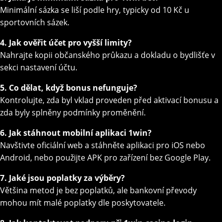
Minimální sázka se liší podle hry, typicky od 10 Kč u
sportovních sázek.
4. Jak ověřit účet pro vyšší limity?
Nahrajte kopii občanského průkazu a dokladu o bydlišťe v
sekci nastavení účtu.
5. Co dělat, když bonus nefunguje?
Kontrolujte, zda byl vklad proveden před aktivací bonusu a
zda byly splněny podmínky proměnění.
6. Jak stáhnout mobilní aplikaci 1win?
Navštivte oficiální web a stáhněte aplikaci pro iOS nebo
Android, nebo použijte APK pro zařízení bez Google Play.
7. Jaké jsou poplatky za výběry?
Většina metod je bez poplatků, ale bankovní převody
mohou mít malé poplatky dle poskytovatele.