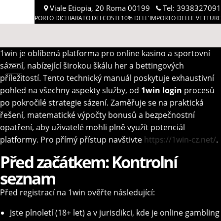
Viale Etiopia, 20 Roma 00199
Tel:
3938327091
IMPORTO DICHIARATO DEI COSTI 10% DELL'IMPORTO DELLE VETTURE
1win je oblíbená platforma pro online kasino a sportovní
MAXIMOTORS
sázení, nabízející širokou škálu her a bettingových
příležitostí. Tento technický manuál poskytuje exhaustivní
pohled na všechny aspekty služby, od
1win login
procesů
po pokročilé strategie sázení. Zaměřuje se na praktická
řešení, matematické výpočty bonusů a bezpečnostní
opatření, aby uživatelé mohli plně využít potenciál
platformy. Pro přímý přístup navštivte
https://1win-cz.net/
.
Před začátkem: Kontrolní
seznam
Před registrací na 1win ověřte následující:
Jste plnoletí (18+ let) a v jurisdikci, kde je online gambling