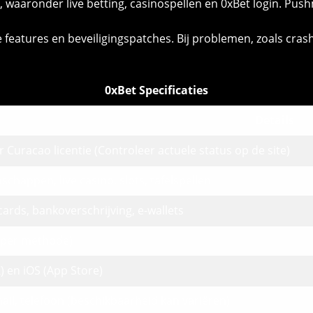
en, waaronder live betting, casinospellen en 0xBet login. P
features en beveiligingspatches. Bij problemen, zoals crash
0xBet Specificaties
Details
Curacao licentie (Controleer actuele status op de site)
happen, live casino, slots, tafelspellen
cards, bankoverschrijving, e-wallets
t per methode)
) en iOS (App Store)
mail, telefoon (beschikbaarheid kan variëren)