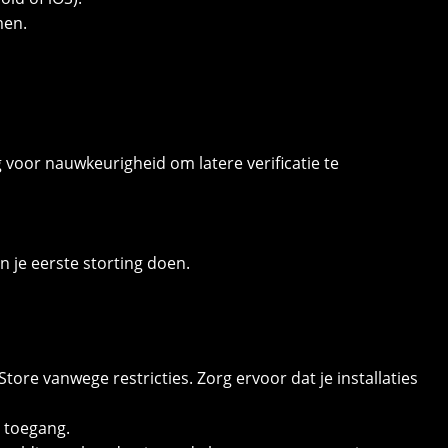
men.
 voor nauwkeurigheid om latere verificatie te
en je eerste storting doen.
ore vanwege restricties. Zorg ervoor dat je installaties
e toegang.