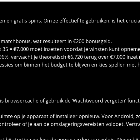
en gratis spins. Om ze effectief te gebruiken, is het cruci
% matchbonus, wat resulteert in €200 bonusgeld.
 x 35 = €7.000 moet inzetten voordat je winsten kunt opnem
96%, verwacht je theoretisch €6.720 terug over €7.000 inzet (
lsessies om binnen het budget te blijven en kies spellen me
 wis browsercache of gebruik de ‘Wachtwoord vergeten’ fun
uimte op je apparaat of installeer opnieuw. Voor Android, zo
n controleer of je aan de omslageringsvereisten voldoet. Ve
rt bij storting en lees de voorwaarden zorgvuldig. Neem bi