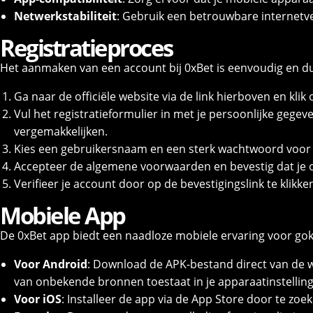
Netwerkstabiliteit
: Gebruik een betrouwbare internetv
Registratieproces
Het aanmaken van een account bij 0xBet is eenvoudig en du
Ga naar de officiële website via de link hierboven en klik
Vul het registratieformulier in met je persoonlijke gege
vergemakkelijken.
Kies een gebruikersnaam en een sterk wachtwoord voor je
Accepteer de algemene voorwaarden en bevestig dat je 
Verifieer je account door op de bevestigingslink te klikken
Mobiele App
De 0xBet app biedt een naadloze mobiele ervaring voor gokk
Voor Android
: Download de APK-bestand direct van de web
van onbekende bronnen toestaat in je apparaatinstellin
Voor iOS
: Installeer de app via de App Store door te zo