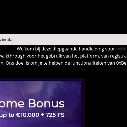
zienda
Welkom bij deze diepgaande handleiding voor
0xBe
walkthrough voor het gebruik van het platform, van registra
 Ons doel is om je te helpen de functionaliteiten van 0xBet