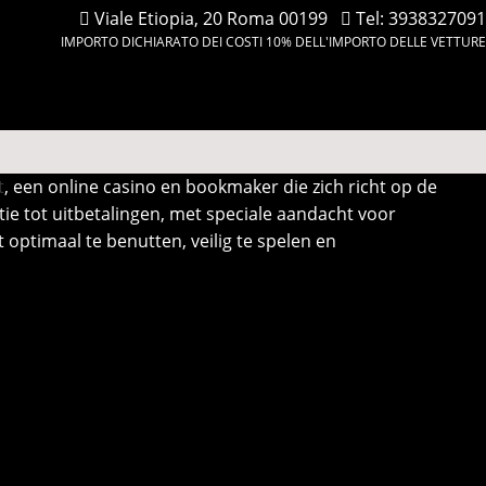
Viale Etiopia, 20 Roma 00199
Tel:
3938327091
IMPORTO DICHIARATO DEI COSTI 10% DELL'IMPORTO DELLE VETTURE
t
, een online casino en bookmaker die zich richt op de
tie tot uitbetalingen, met speciale aandacht voor
 optimaal te benutten, veilig te spelen en