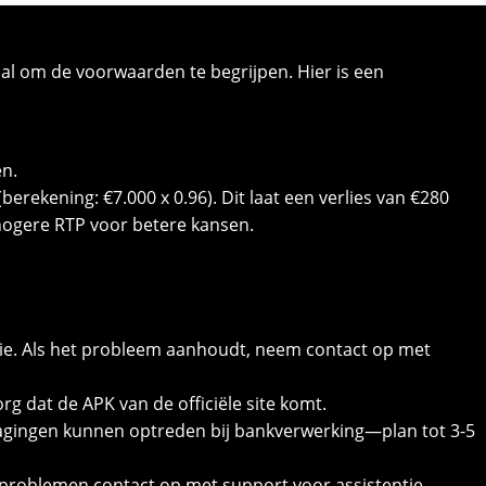
aal om de voorwaarden te begrijpen. Hier is een
en.
berekening: €7.000 x 0.96). Dit laat een verlies van €280
t hogere RTP voor betere kansen.
ctie. Als het probleem aanhoudt, neem contact op met
rg dat de APK van de officiële site komt.
rtragingen kunnen optreden bij bankverwerking—plan tot 3-5
j problemen contact op met support voor assistentie.