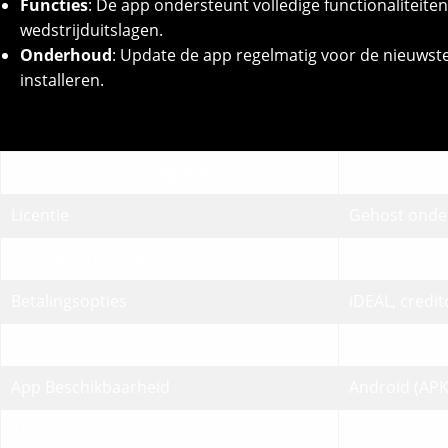
Functies
: De app ondersteunt volledige functionaliteit
wedstrijduitslagen.
Onderhoud
: Update de app regelmatig voor de nieuwste 
installeren.
Categorie
Licentie
Gehost onder 
Beschikbare Spellen
Sportweddensc
Betalingsopties
iDEAL, credit
Minimale Storting
€10 (varieer
App Beschikbaarheid
Android (APK
Klantenservice
Live chat, e-