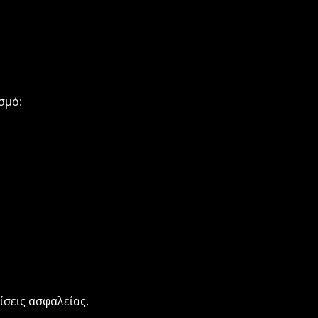
σμό:
ίσεις ασφαλείας.