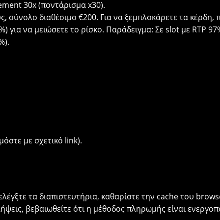
ment 30x (ποντάρισμα x30).
, σύνολο διαθέσιμο €200. Για να ξεμπλοκάρετε τα κέρδη, π
6%) για να μειώσετε το ρίσκο. Παράδειγμα: Σε slot με RTP 
%).
στε με σχετικό link).
 ελέγξτε τα διαπιστευτήρια, καθαρίστε την cache του brow
ήψεις, βεβαιωθείτε ότι η μέθοδος πληρωμής είναι ενεργοπ