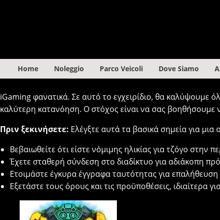
Home
Noleggio
Parco Veicoli
Dove Siamo
A
iGaming φανατικά. Σε αυτό το εγχειρίδιο, θα καλύψουμε ό
καλύτερη κατανόηση. Ο στόχος είναι να σας βοηθήσουμε 
Πριν ξεκινήσετε:
Ελέγξτε αυτά τα βασικά σημεία για μια 
Βεβαιωθείτε ότι είστε νόμιμης ηλικίας για τζόγο στην π
Έχετε σταθερή σύνδεση στο διαδίκτυο για αδιάκοπη πρό
Ετοιμάστε έγκυρα έγγραφα ταυτότητας για επαλήθευση
Εξετάστε τους όρους και τις προϋποθέσεις, ιδιαίτερα γ