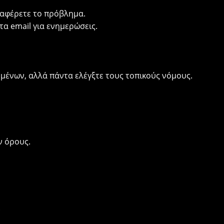
ναφέρετε το πρόβλημα.
τα email για ενημερώσεις.
ομένων, αλλά πάντα ελέγξτε τους τοπικούς νόμους.
ν όρους.
.